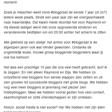
moment!
Zoals je misschien weet vond #blogpraat de eerste 7 jaar (of zo?)
iedere week plaats. Sinds een paar jaar zijn we overgeschakeld
naar maandelijks. Dat kwam mede doordat het voor Raymond en
mij steeds lastiger werd met onze opgroeiende kinderen en
veranderende bedtijden om om 20:00 achter het scherm te zitten
Alle gekheid op een stokje: het animo voor #blogpraat is de
afgelopen jaren ook wat minder geworden. Ondanks de
ongelofelijk leuke, trouwe groep bloggende blogpraters waar jij
ook toe behoort ️
Het was een prachtige 10 jaar die ons veel heeft gebracht, durf ik
te zeggen. En niet alleen Raymond en Elja. We hebben zo
ontzettend veel bloggers hun eerste stappen zien zetten en uit
zien groeien tot succesvolle bloggers met grote blogs. We hebben
nog veel meer bloggers al jarenlang met plezier zien
hobbybloggen. Maar we hebben vooral gezien hoe veel contact,
saamhorigheid en zelfs vriendschappen er zijn ontstaan.
Hoezo, social media is niet social? Ha! We hebben met zijn allen