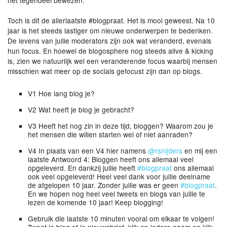
het tegendeel bewezen.
Toch is dit de allerlaatste #blogpraat. Het is mooi geweest. Na 10
jaar is het steeds lastiger om nieuwe onderwerpen te bedenken.
De levens van jullie moderators zijn ook wat veranderd, evenals
hun focus. En hoewel de blogosphere nog steeds alive & kicking
is, zien we natuurlijk wel een veranderende focus waarbij mensen
misschien wat meer op de socials gefocust zijn dan op blogs.
V1 Hoe lang blog je?
V2 Wat heeft je blog je gebracht?
V3 Heeft het nog zin in deze tijd, bloggen? Waarom zou je
het mensen die willen starten wel of niet aanraden?
V4 In plaats van een V4 hier namens
@
rsnijders
en mij een
laatste Antwoord 4: Bloggen heeft ons allemaal veel
opgeleverd. En dankzij jullie heeft
#
blogpraat
ons allemaal
ook veel opgeleverd! Heel veel dank voor jullie deelname
de afgelopen 10 jaar. Zonder jullie was er geen
#
blogpraat
.
En we hopen nog heel veel tweets en blogs van jullie te
lezen de komende 10 jaar! Keep blogging!
Gebruik die laatste 10 minuten vooral om elkaar te volgen!