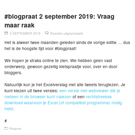
#blogpraat 2 september 2019: Vraag
maar raak
2 SEPTEMBER 2019
Reacties uitgeschakeld
Het is alweer twee maanden geleden sinds de vorige editie … dus
het is de hoogste tijd voor #blogpraat!
We hopen je straks online te zien. We hebben geen vast
onderwerp, gewoon gezellig kletspraatje voor, over en door
bloggers.
Natuurlijk kun je het Excelverslag met alle tweets teruglezen. Je
kunt kiezen uit twee versies:
een versie met webviewer die je
meteen in de browser kunt nalezen
of een
rechtstreekse
download waarvoor je Excel (of compatibel programma) nodig
hebt
.
#
Blogpraat