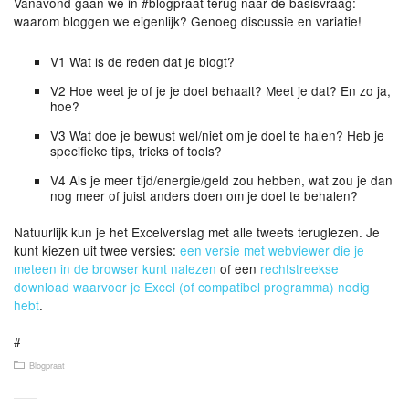
Vanavond gaan we in #blogpraat terug naar de basisvraag:
waarom bloggen we eigenlijk? Genoeg discussie en variatie!
V1 Wat is de reden dat je blogt?
V2 Hoe weet je of je je doel behaalt? Meet je dat? En zo ja,
hoe?
V3 Wat doe je bewust wel/niet om je doel te halen? Heb je
specifieke tips, tricks of tools?
V4 Als je meer tijd/energie/geld zou hebben, wat zou je dan
nog meer of juist anders doen om je doel te behalen?
Natuurlijk kun je het Excelverslag met alle tweets teruglezen. Je
kunt kiezen uit twee versies:
een versie met webviewer die je
meteen in de browser kunt nalezen
of een
rechtstreekse
download waarvoor je Excel (of compatibel programma) nodig
hebt
.
#
Blogpraat