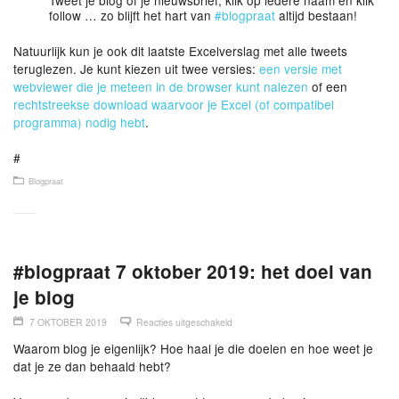
Tweet je blog of je nieuwsbrief, klik op iedere naam en klik
follow … zo blijft het hart van
#
blogpraat
altijd bestaan!
Natuurlijk kun je ook dit laatste Excelverslag met alle tweets
teruglezen. Je kunt kiezen uit twee versies:
een versie met
webviewer die je meteen in de browser kunt nalezen
of een
rechtstreekse download waarvoor je Excel (of compatibel
programma) nodig hebt
.
#
Blogpraat
#blogpraat 7 oktober 2019: het doel van
je blog
7 OKTOBER 2019
Reacties uitgeschakeld
Waarom blog je eigenlijk? Hoe haal je die doelen en hoe weet je
dat je ze dan behaald hebt?