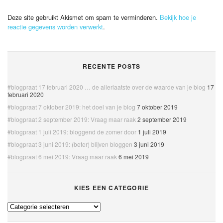
Deze site gebruikt Akismet om spam te verminderen.
Bekijk hoe je
reactie gegevens worden verwerkt
.
RECENTE POSTS
#blogpraat 17 februari 2020 … de allerlaatste over de waarde van je blog
17
februari 2020
#blogpraat 7 oktober 2019: het doel van je blog
7 oktober 2019
#blogpraat 2 september 2019: Vraag maar raak
2 september 2019
#blogpraat 1 juli 2019: bloggend de zomer door
1 juli 2019
#blogpraat 3 juni 2019: (beter) blijven bloggen
3 juni 2019
#blogpraat 6 mei 2019: Vraag maar raak
6 mei 2019
KIES EEN CATEGORIE
Kies
een
categorie