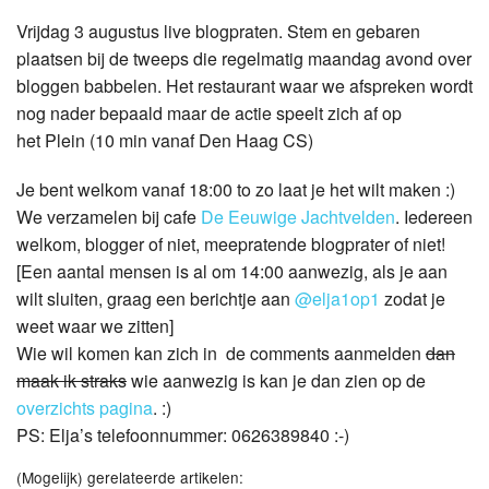
Vrijdag 3 augustus live blogpraten. Stem en gebaren
plaatsen bij de tweeps die regelmatig maandag avond over
bloggen babbelen. Het restaurant waar we afspreken wordt
nog nader bepaald maar de actie speelt zich af op
het Plein (10 min vanaf Den Haag CS)
Je bent welkom vanaf 18:00 to zo laat je het wilt maken :)
We verzamelen bij cafe
De Eeuwige Jachtvelden
. Iedereen
welkom, blogger of niet, meepratende blogprater of niet!
[Een aantal mensen is al om 14:00 aanwezig, als je aan
wilt sluiten, graag een berichtje aan
@elja1op1
zodat je
weet waar we zitten]
Wie wil komen kan zich in de comments aanmelden
dan
maak ik straks
wie aanwezig is kan je dan zien op de
overzichts pagina
. :)
PS: Elja’s telefoonnummer: 0626389840 :-)
(Mogelijk) gerelateerde artikelen: