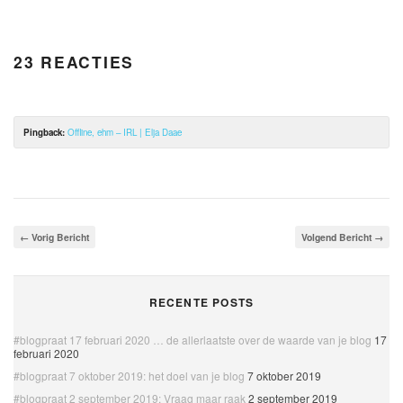
23 REACTIES
Pingback:
Offline, ehm – IRL | Elja Daae
← Vorig Bericht
Volgend Bericht →
RECENTE POSTS
#blogpraat 17 februari 2020 … de allerlaatste over de waarde van je blog
17
februari 2020
#blogpraat 7 oktober 2019: het doel van je blog
7 oktober 2019
#blogpraat 2 september 2019: Vraag maar raak
2 september 2019