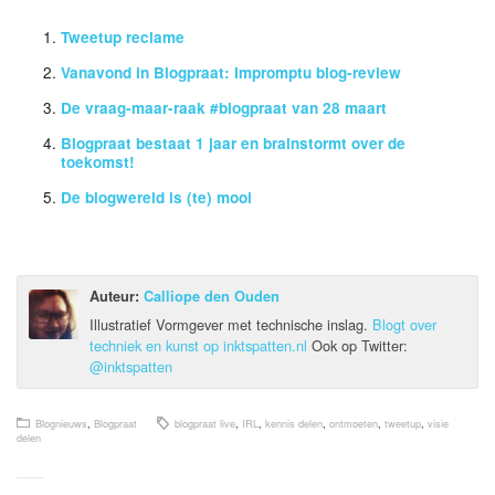
Tweetup reclame
Vanavond in Blogpraat: Impromptu blog-review
De vraag-maar-raak #blogpraat van 28 maart
Blogpraat bestaat 1 jaar en brainstormt over de
toekomst!
De blogwereld is (te) mooi
Auteur:
Calliope den Ouden
Illustratief Vormgever met technische inslag.
Blogt over
techniek en kunst op inktspatten.nl
Ook op Twitter:
@inktspatten
Blognieuws
,
Blogpraat
blogpraat live
,
IRL
,
kennis delen
,
ontmoeten
,
tweetup
,
visie
delen