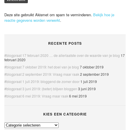
Deze site gebruikt Akismet om spam te verminderen.
Bekijk hoe je
reactie gegevens worden verwerkt
.
RECENTE POSTS
#blogpraat 17 februari 2020 … de allerlaatste over de waarde van je blog
17
februari 2020
#blogpraat 7 oktober 2019: het doel van je blog
7 oktober 2019
#blogpraat 2 september 2019: Vraag maar raak
2 september 2019
#blogpraat 1 juli 2019: bloggend de zomer door
1 juli 2019
#blogpraat 3 juni 2019: (beter) blijven bloggen
3 juni 2019
#blogpraat 6 mei 2019: Vraag maar raak
6 mei 2019
KIES EEN CATEGORIE
Kies
een