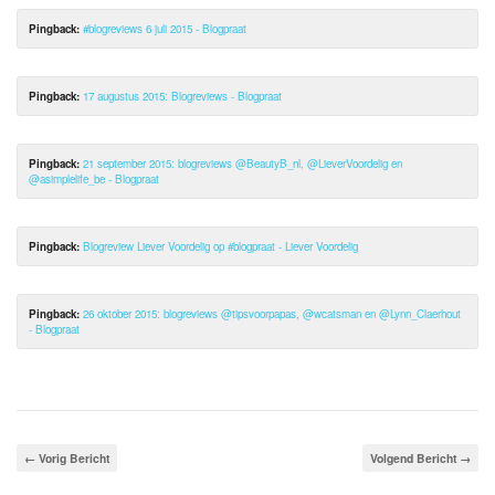
Pingback:
#blogreviews 6 juli 2015 - Blogpraat
Pingback:
17 augustus 2015: Blogreviews - Blogpraat
Pingback:
21 september 2015: blogreviews @BeautyB_nl, @LieverVoordelig en
@asimplelife_be - Blogpraat
Pingback:
Blogreview Liever Voordelig op #blogpraat - Liever Voordelig
Pingback:
26 oktober 2015: blogreviews @tipsvoorpapas, @wcatsman en @Lynn_Claerhout
- Blogpraat
← Vorig Bericht
Volgend Bericht →