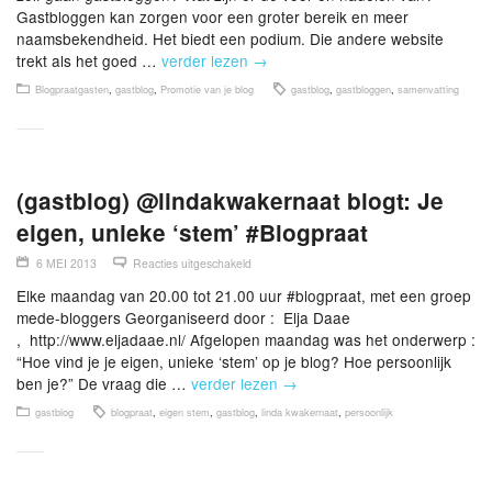
Gastbloggen kan zorgen voor een groter bereik en meer
naamsbekendheid. Het biedt een podium. Die andere website
trekt als het goed …
verder lezen
→
Blogpraatgasten
,
gastblog
,
Promotie van je blog
gastblog
,
gastbloggen
,
samenvatting
(gastblog) @lindakwakernaat blogt: Je
eigen, unieke ‘stem’ #Blogpraat
6 MEI 2013
Reacties uitgeschakeld
Elke maandag van 20.00 tot 21.00 uur #blogpraat, met een groep
mede-bloggers Georganiseerd door : Elja Daae
, http://www.eljadaae.nl/ Afgelopen maandag was het onderwerp :
“Hoe vind je je eigen, unieke ‘stem’ op je blog? Hoe persoonlijk
ben je?” De vraag die …
verder lezen
→
gastblog
blogpraat
,
eigen stem
,
gastblog
,
linda kwakernaat
,
persoonlijk