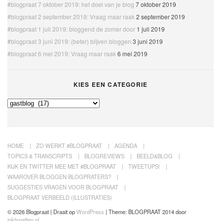
#blogpraat 7 oktober 2019: het doel van je blog
7 oktober 2019
#blogpraat 2 september 2019: Vraag maar raak
2 september 2019
#blogpraat 1 juli 2019: bloggend de zomer door
1 juli 2019
#blogpraat 3 juni 2019: (beter) blijven bloggen
3 juni 2019
#blogpraat 6 mei 2019: Vraag maar raak
6 mei 2019
KIES EEN CATEGORIE
Kies
een
categorie
HOME
ZO WERKT #BLOGPRAAT
AGENDA
TOPICS & TRANSCRIPTS
BLOGREVIEWS
BEELD&BLOG
KIJK EN TWITTER MEE MET #BLOGPRAAT
TWEETUPS!
WAAROVER BLOGGEN BLOGPRATERS?
SUGGESTIES VRAGEN VOOR BLOGPRAAT
BLOGPRAAT VERBEELD (ILLUSTRATIES)
© 2026 Blogpraat | Draait op
WordPress
|
Theme: BLOGPRAAT 2014 door
inktspatten.nl