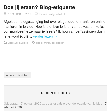
Doe jij eraan? Blog-etiquette
18 OKTOBER 2012
Reacties uitgeschakeld
Afgelopen blogpraat ging het over blogetiquette, manieren online,
manieren in je blog. Heb je die, ben je je er van bewust en zo ja,
communiceer je ze naar je lezers? Ik hou van verrassingen dus in
feite word ik blij …
verder lezen
→
Blogpraat
,
gastblog
blog-schrijven
,
gastbloggen
←
oudere berichten
RECENTE POSTS
#blogpraat 17 februari 2020 … de allerlaatste over de waarde van je blog
17
februari 2020