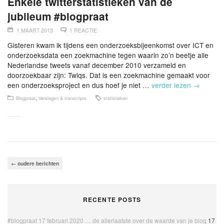
Enkele twitterstatistieken van de
jubileum #blogpraat
1 MAART 2013
1 REACTIE
Gisteren kwam ik tijdens een onderzoeksbijeenkomst over ICT en
onderzoeksdata een zoekmachine tegen waarin zo’n beetje alle
Nederlandse tweets vanaf december 2010 verzameld en
doorzoekbaar zijn: Twiqs. Dat is een zoekmachine gemaakt voor
een onderzoeksproject en dus hoef je niet …
verder lezen
→
Blogpraat
,
Verslagen & transcripts
statistieken
←
oudere berichten
RECENTE POSTS
#blogpraat 17 februari 2020 … de allerlaatste over de waarde van je blog
17