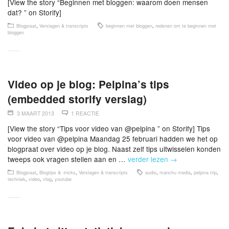
[View the story “Beginnen met bloggen: waarom doen mensen
dat? ” on Storify]
Blogpraat
,
Verslagen & transcripts
beginnen met bloggen
,
redenen om te beginnen met
bloggen
Video op je blog: Pelpina’s tips
(embedded storify verslag)
3 MAART 2013
1 REACTIE
[View the story “Tips voor video van @pelpina ” on Storify] Tips
voor video van @pelpina Maandag 25 februari hadden we het op
blogpraat over video op je blog. Naast zelf tips uitwisselen konden
tweeps ook vragen stellen aan en …
verder lezen
→
Blogpraat
,
Blogtips & -tricks
,
Verslagen & transcripts
audio
,
manchu media
,
pelpina trip
,
techniek
,
video
,
vlog
,
youtube