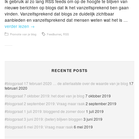
Ik gebruik al zo lang RSS feeds om op de hoogte te blijven van
nieuwe berichten op blogs dat ik het vanzelfsprekend ben gaan
vinden. Vanzelfsprekend dat blogs ze duidelijk zichtbaar
aanbieden en vanzelfsprekend dat mensen weten wat het is …
verder lezen
→
Promotie van je blog
Feedburner
,
RSS
RECENTE POSTS
#blogpraat 17 februari 2020 … de allerlaatste over de waarde van je blog
17
februari 2020
#blogpraat 7 oktober 2019: het doel van je blog
7 oktober 2019
#blogpraat 2 september 2019: Vraag maar raak
2 september 2019
#blogpraat 1 juli 2019: bloggend de zomer door
1 juli 2019
#blogpraat 3 juni 2019: (beter) blijven bloggen
3 juni 2019
#blogpraat 6 mei 2019: Vraag maar raak
6 mei 2019