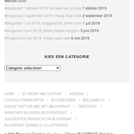
februari 2020
#blogpraat 7 oktober 2019: het doel van je blog
7 oktober 2019
#blogpraat 2 september 2019: Vraag maar raak
2 september 2019
#blogpraat 1 juli 2019: bloggend de zomer door
1 juli 2019
#blogpraat 3 juni 2019: (beter) blijven bloggen
3 juni 2019
#blogpraat 6 mei 2019: Vraag maar raak
6 mei 2019
KIES EEN CATEGORIE
Kies
een
categorie
HOME
ZO WERKT #BLOGPRAAT
AGENDA
TOPICS & TRANSCRIPTS
BLOGREVIEWS
BEELD&BLOG
KIJK EN TWITTER MEE MET #BLOGPRAAT
TWEETUPS!
WAAROVER BLOGGEN BLOGPRATERS?
SUGGESTIES VRAGEN VOOR BLOGPRAAT
BLOGPRAAT VERBEELD (ILLUSTRATIES)
© 2026 Blogpraat | Draait op
WordPress
|
Theme: BLOGPRAAT 2014 door