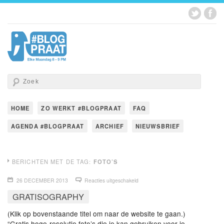
HOME
ZO WERKT #BLOGPRAAT
FAQ
AGENDA #BLOGPRAAT
ARCHIEF
NIEUWSBRIEF
BERICHTEN MET DE TAG:
FOTO’S
26 DECEMBER 2013
Reacties uitgeschakeld
GRATISOGRAPHY
(Klik op bovenstaande titel om naar de website te gaan.)
“Gratis hoge-resolutie foto’s die je kan gebruiken voor je