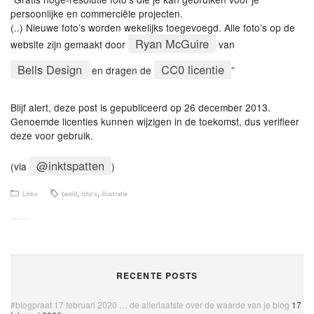
persoonlijke en commerciële projecten.
(..) Nieuwe foto’s worden wekelijks toegevoegd. Alle foto’s op de
Ryan McGuire
website zijn gemaakt door
van
Bells Design
CC0 licentie
en dragen de
”
Blijf alert, deze post is gepubliceerd op 26 december 2013.
Genoemde licenties kunnen wijzigen in de toekomst, dus verifieer
deze voor gebruik.
@inktspatten
(via
)
Links
beeld
,
foto's
,
illustratie
RECENTE POSTS
#blogpraat 17 februari 2020 … de allerlaatste over de waarde van je blog
17