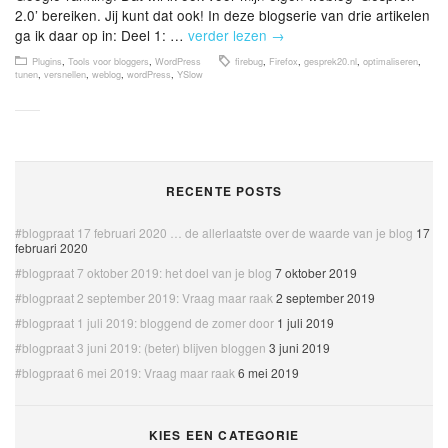
2.0’ bereiken. Jij kunt dat ook! In deze blogserie van drie artikelen
ga ik daar op in: Deel 1: …
verder lezen
→
Plugins
,
Tools voor bloggers
,
WordPress
firebug
,
Firefox
,
gesprek20.nl
,
optimaliseren
,
tunen
,
versnellen
,
weblog
,
wordPress
,
YSlow
RECENTE POSTS
#blogpraat 17 februari 2020 … de allerlaatste over de waarde van je blog
17
februari 2020
#blogpraat 7 oktober 2019: het doel van je blog
7 oktober 2019
#blogpraat 2 september 2019: Vraag maar raak
2 september 2019
#blogpraat 1 juli 2019: bloggend de zomer door
1 juli 2019
#blogpraat 3 juni 2019: (beter) blijven bloggen
3 juni 2019
#blogpraat 6 mei 2019: Vraag maar raak
6 mei 2019
KIES EEN CATEGORIE