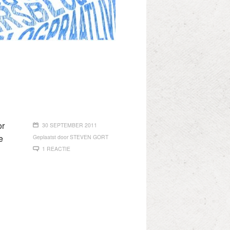
or
30 SEPTEMBER 2011
e
Geplaatst door
STEVEN GORT
1 REACTIE