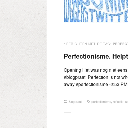
BERICHTEN MET DE TAG:
PERFEC
Perfectionisme. Helpt 
Opening Het was nog niet eens 8
#blogpraat: Perfection is not wh
away #perfectionisme -2:53 P
Blogpraat
perfectionisme
,
reflectie
,
sc