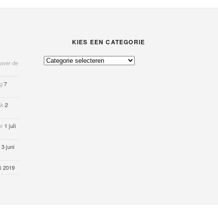
KIES EEN CATEGORIE
Kies
 over de
een
categorie
og
7
ak
2
or
1 juli
3 juni
i 2019