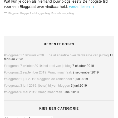
Wat kun je doen als niemand jouw blogs leest? De hoogste tijd
voor een Blogpraat over vindbaarheid.
verder lezen
→
Blogpraat
,
Blogtips & -tricks
,
gastblog
,
Promotie van je blog
RECENTE POSTS
#blogpraat 17 februari 2020 … de allerlaatste over de waarde van je blog
17
februari 2020
#blogpraat 7 oktober 2019: het doel van je blog
7 oktober 2019
#blogpraat 2 september 2019: Vraag maar raak
2 september 2019
#blogpraat 1 juli 2019: bloggend de zomer door
1 juli 2019
#blogpraat 3 juni 2019: (beter) blijven bloggen
3 juni 2019
#blogpraat 6 mei 2019: Vraag maar raak
6 mei 2019
KIES EEN CATEGORIE
Kies