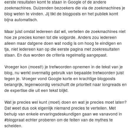
eerste resultaten komt te staan in Google of de andere
zoekmachines. Duizenden bezoekers die via de zoekmachines je
blog weten te vinden. Jij tikt de blogposts en het publiek komt
bijna automatisch.
Maar juist omdat iedereen dat wil, vertellen de zoekmachines niet
hoe ze precies komen tot die volgorde. Anders zou iedereen
alleen maar datgene doen wat nodig is om hoog te eindigen en
tja, niet iedereen kan op die eerste pagina met zoekresultaten
staan. En dus worden de criteria regelmatig aangepast.
Vroeger kon (moest!) je trefwoorden opnemen in de tekst van je
blog, nu werkt overmatig gebruik van bepaalde trefwoorden juist
tegen je. Vroeger vond Google korte en krachtige blogposts
belangrijk, tegenwoordig verschuift de prioriteit naar longreads en
de expertise die uit een tekst blijkt.
Wat je precies wel kunt (moet) doen en wat je precies moet laten?
Dat weet dus ook eigenlijk niemand precies te vertellen. Met
behulp van enkele ervaringsdeskundigen gaan we vanavond in
#blogpraat echter proberen om de feiten van de mythes te
scheiden.