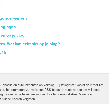
n:
logonderwerpen
tdagingen
gen op je blog
rs. Wat kan echt niet op je blog?
2015
n, ebooks en auteursrechten op Vakblog. Bij #blogpraat vooral druk met het
ite, het promoten van volledige RSS feeds en actie voeren om volledige
agina van blogs te krijgen zonder door te hoeven klikken. Maakt de
f niks te hoeven vergeten.