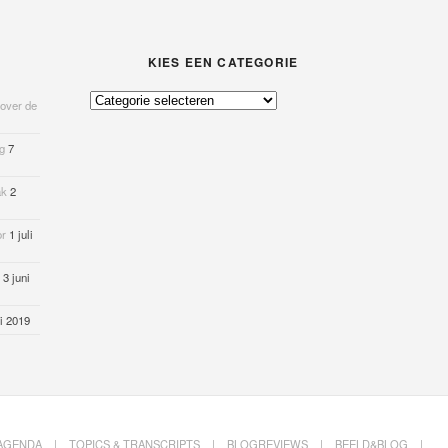
KIES EEN CATEGORIE
Kies
 over de
een
categorie
og
7
ak
2
or
1 juli
3 juni
i 2019
AGENDA
TOPICS & TRANSCRIPTS
BLOGREVIEWS
BEELD&BLOG