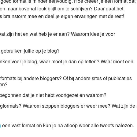
oed format is minder eenvoudig. Hoe creëer je een format dat
ezen maar bovenal leuk blijft om te schrijven? Daar gaat het
 brainstorm mee en deel je eigen ervaringen met de rest!
at zijn het en wat heb je er aan? Waarom kies je voor
gebruiken jullie op je blog?
enken voor je blog, waar moet je dan op letten? Waar moet een
e formats bij andere bloggers? Of bij andere sites of publicaties
ten?
 begonnen dat je niet hebt voortgezet en waarom?
gformats? Waarom stoppen bloggers er weer mee? Wat zijn de
g
een vast format en kun je na afloop weer alle tweets nalezen.