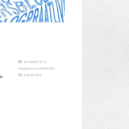
30 MAART 2015
Geplaatst door
RAYMOND
9 REACTIES
en