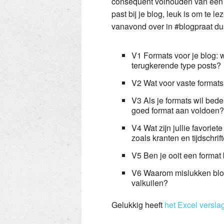
consequent volhouden van een g
past bij je blog, leuk is om te l
vanavond over in #blogpraat dus
V1 Formats voor je blog: w
terugkerende type posts?
V2 Wat voor vaste formats 
V3 Als je formats wil bed
goed format aan voldoen?
V4 Wat zijn jullie favoriet
zoals kranten en tijdschrif
V5 Ben je ooit een format
V6 Waarom mislukken blo
valkuilen?
Gelukkig heeft
het Excel versla