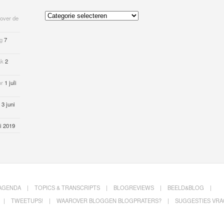
Kies
 over de
een
categorie
og
7
ak
2
or
1 juli
3 juni
i 2019
AGENDA
TOPICS & TRANSCRIPTS
BLOGREVIEWS
BEELD&BLOG
TWEETUPS!
WAAROVER BLOGGEN BLOGPRATERS?
SUGGESTIES VR