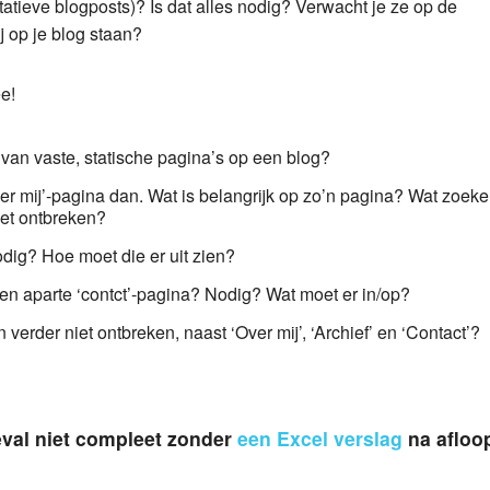
atieve blogposts)? Is dat alles nodig? Verwacht je ze op de
j op je blog staan?
e!
t van vaste, statische pagina’s op een blog?
er mij’-pagina dan. Wat is belangrijk op zo’n pagina? Wat zoek
et ontbreken?
dig? Hoe moet die er uit zien?
een aparte ‘contct’-pagina? Nodig? Wat moet er in/op?
erder niet ontbreken, naast ‘Over mij’, ‘Archief’ en ‘Contact’?
geval niet compleet zonder
een Excel verslag
na afloo