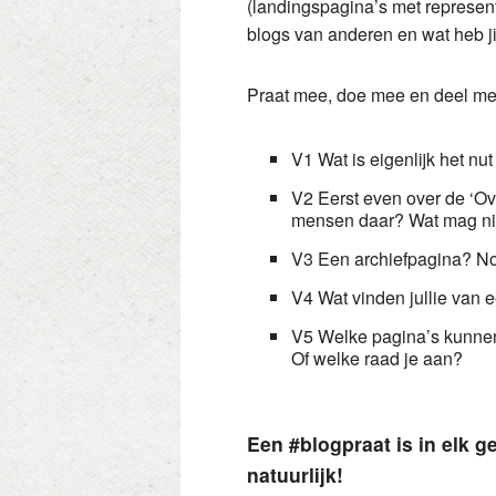
(landingspagina’s met represent
blogs van anderen en wat heb ji
Praat mee, doe mee en deel me
V1 Wat is eigenlijk het nu
V2 Eerst even over de ‘Ov
mensen daar? Wat mag ni
V3 Een archiefpagina? No
V4 Wat vinden jullie van 
V5 Welke pagina’s kunnen v
Of welke raad je aan?
Een #blogpraat is in elk 
natuurlijk!