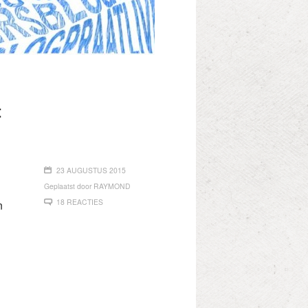
t
23 AUGUSTUS 2015
Geplaatst door
RAYMOND
18 REACTIES
n
n