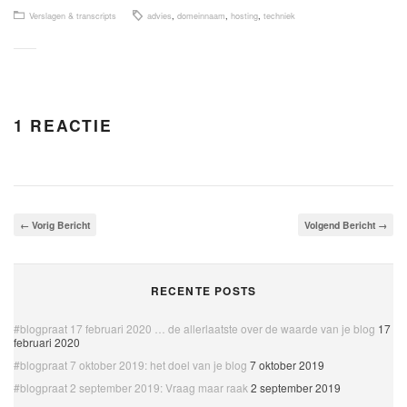
Verslagen & transcripts
advies
,
domeinnaam
,
hosting
,
techniek
1 REACTIE
← Vorig Bericht
Volgend Bericht →
RECENTE POSTS
#blogpraat 17 februari 2020 … de allerlaatste over de waarde van je blog
17
februari 2020
#blogpraat 7 oktober 2019: het doel van je blog
7 oktober 2019
#blogpraat 2 september 2019: Vraag maar raak
2 september 2019