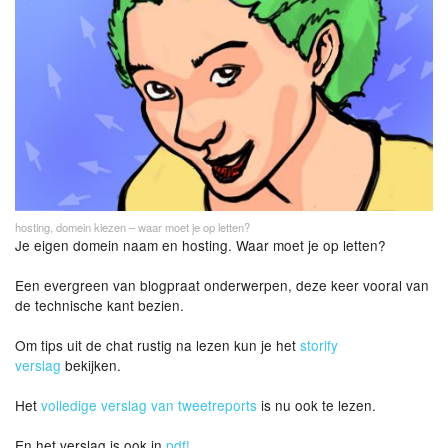
hosting, domein kiezen – waar moet je op letten?
Je eigen domein naam en hosting. Waar moet je op letten?
Een evergreen van blogpraat onderwerpen, deze keer vooral van
de technische kant bezien.
Om tips uit de chat rustig na lezen kun je het
storify
verslag
bekijken.
Het
volledige verslag van tweetreports
is nu ook te lezen.
En het verslag is ook in
pdf!