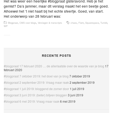
Het was weer een heerlijke #blogpraat gisteravond. Heb je het
gemist? Da’s jammer, maar dit verslag maakt het een beetje goed.
Alhoewel het ’t niet haalt bij het echte sfeertje. Goed, van start.
Het onderwerp van 28 februari was:
Blogpraat
,
CMS voor blogs
,
Verslagen & transcripts
chaos
,
Flattr
,
Squarespace
,
Tumblr
,
WP
RECENTE POSTS
#blogpraat 17 februari 2020 … de allerlaatste over de waarde van je blog
17
februari 2020
#blogpraat 7 oktober 2019: het doel van je blog
7 oktober 2019
#blogpraat 2 september 2019: Vraag maar raak
2 september 2019
#blogpraat 1 juli 2019: bloggend de zomer door
1 juli 2019
#blogpraat 3 juni 2019: (beter) blijven bloggen
3 juni 2019
#blogpraat 6 mei 2019: Vraag maar raak
6 mei 2019