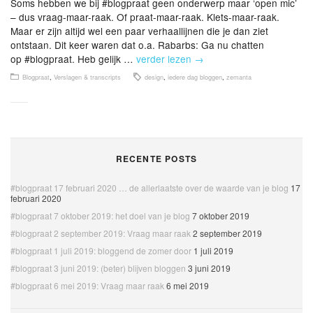
Soms hebben we bij #blogpraat geen onderwerp maar ‘open mic’
– dus vraag-maar-raak. Of praat-maar-raak. Klets-maar-raak.
Maar er zijn altijd wel een paar verhaallijnen die je dan ziet
ontstaan. Dit keer waren dat o.a. Rabarbs: Ga nu chatten
op #blogpraat. Heb gelijk …
verder lezen
→
Blogpraat
,
Verslagen & transcripts
design
,
iedere dag bloggen
,
zemanta
RECENTE POSTS
#blogpraat 17 februari 2020 … de allerlaatste over de waarde van je blog
17
februari 2020
#blogpraat 7 oktober 2019: het doel van je blog
7 oktober 2019
#blogpraat 2 september 2019: Vraag maar raak
2 september 2019
#blogpraat 1 juli 2019: bloggend de zomer door
1 juli 2019
#blogpraat 3 juni 2019: (beter) blijven bloggen
3 juni 2019
#blogpraat 6 mei 2019: Vraag maar raak
6 mei 2019